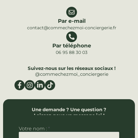
Par e-mail
contact@commechezmoi-conciergerie.fr
Par téléphone
06 95 88 30 03
Suivez-nous sur les réseaux sociaux !
@commechezmoi_conciergerie
Une demande ? Une question ?
Laissez-nous un message ici !
Réponse sous 24h
p
Votre nom :
*
r
é